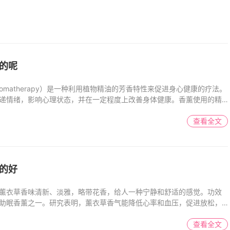
的呢
omatherapy）是一种利用植物精油的芳香特性来促进身心健康的疗法。
递情绪，影响心理状态，并在一定程度上改善身体健康。香薰使用的精
查看全文
的好
薰衣草香味清新、淡雅，略带花香，给人一种宁静和舒适的感觉。功效
助眠香薰之一。研究表明，薰衣草香气能降低心率和血压，促进放松，
查看全文