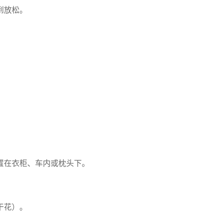
到放松。
置在衣柜、车内或枕头下。
干花）。