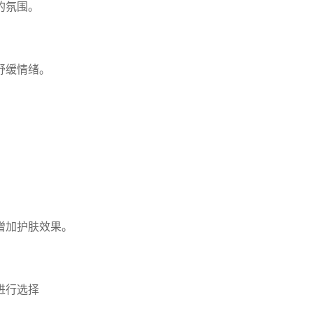
的氛围。
舒缓情绪。
增加护肤效果。
进行选择