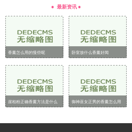
它采用智能设计，可以通过手机控制香味浓度。产品支
最新资讯
持多种香味更换，适合不同的季节和心情。
优点
智能调控，个性化体验。
香薰怎么用的慢些呢
卧室放什么香薰好闻
高效释放香气，持久性强。
使用建议：在夏季，可以选择清新的薄荷或柠檬香
味，给人一种清凉感。
雷诺香薰
崖柏粉正确香薰方法是什么
御神巫女正男的香薰怎么用
雷诺香薰以其独特的汽车香水系统而著称，香味浓
郁且持久。每款香水都经过专业调配，香味层次丰富，
适合不同的车主口味。