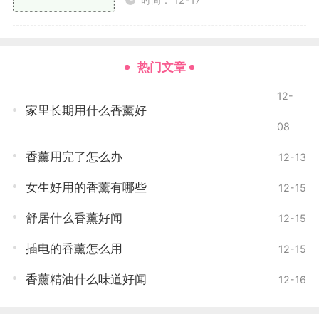
小树汽车香薰在车主中颇具人气。它采用天然植物
精华，香味清新自然，且持久性较强。不同香味的选
择，如森林、花海、海洋等，可以满足不同车主的需
热门文章
求。
12-
家里长期用什么香薰好
优点
08
自然成分，无刺激。
香薰用完了怎么办
12-13
女生好用的香薰有哪些
12-15
香味持久，适合长途旅行。
舒居什么香薰好闻
12-15
使用建议：每隔一段时间可以轻轻摇动香瓶，以增
强香味释放。
插电的香薰怎么用
12-15
米家车载香薰
香薰精油什么味道好闻
12-16
米家车载香薰不仅外观简洁时尚，而且使用方便。