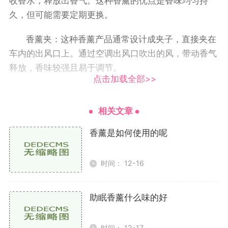
收香水，释放出香气。这种香薰的优点是香味均匀持
久，但可能需要定期更换。
香薰夹：这种香薰产品通常设计成夹子，直接夹在
车内的出风口上。通过空调出风口吹出的风，带动香气
释放，香味较强且易于调节。
点击加载全部>>
固体香薰：以蜡烛、香包等形式存在，通常放置在
车内的某个角落。这种香薰的香味比较柔和，适合喜欢
相关文章
清新自然香气的车主。
香薰是如何使用的呢
喷雾香薰：这种香薰方便快捷，可以随时喷洒，香
气的浓度和持续时间都可以根据需要来调整。但需要注
时间： 12-16
意控制使用频率，以免过于浓烈。
助眠香薰什么味的好
好闻又持久的香薰推荐
小树汽车香薰
时间： 12-17