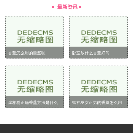
化空气，去除不愉快的气味，保持室内空气清新宜人。
最新资讯
使用香薰蜡片来替代传统的空气清新剂，既能享受香
气，又能减少化学物质的使用。
增添氛围
无论是在家庭聚会、浪漫晚餐还是独处时，香薰蜡
香薰怎么用的慢些呢
卧室放什么香薰好闻
片都能为环境增添独特的氛围。不同的香味可以创造出
不同的情绪，比如温暖、浪漫或活力。选择合适的香薰
蜡片，可以让你的家居环境更加温馨，让每一次聚会或
独处时光都变得更加特别。
如何使用香薰蜡片
崖柏粉正确香薰方法是什么
御神巫女正男的香薰怎么用
选择适合的香薰蜡片
在选择香薰蜡片时，首先要考虑你希望达到的效