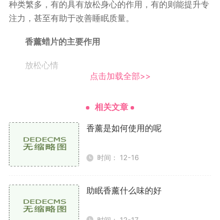
种类繁多，有的具有放松身心的作用，有的则能提升专
注力，甚至有助于改善睡眠质量。
香薰蜡片的主要作用
放松心情
点击加载全部>>
现代生活节奏快，压力大，许多人都面临着焦虑和
紧张的问题。香薰蜡片中的香料成分，尤其是薰衣草、
相关文章
洋甘菊和橙花等，能够帮助缓解焦虑和紧张情绪。当你
香薰是如何使用的呢
在忙碌一天后回到家中，点燃一片香薰蜡片，伴随着缓
缓飘散的香气，能够让你的心情逐渐平复，达到放松的
效果。
时间： 12-16
改善睡眠
助眠香薰什么味的好
良好的睡眠对健康至关重要。香薰蜡片中的某些成
分，如薰衣草和香草，已被证明能够帮助提高睡眠质
时间： 12-17