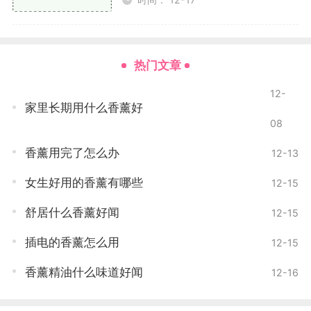
量。它们能通过芳香疗法的方式，促进深度睡眠，减少
夜间觉醒次数。在入睡前点燃香薰蜡片，有助于创造一
个宁静的睡眠环境，提升你的睡眠体验。
热门文章
提升专注力
12-
家里长期用什么香薰好
对于需要长时间专注于工作的朋友来说，某些香薰
08
蜡片的香气可以帮助提高注意力。薄荷、柠檬和迷迭香
香薰用完了怎么办
12-13
等香味，被认为有助于清醒思维，增强记忆力。尤其是
在学习或工作时，使用这些香薰蜡片，能够帮助你更好
女生好用的香薰有哪些
12-15
地集中注意力，提高工作效率。
舒居什么香薰好闻
12-15
清新空气
插电的香薰怎么用
12-15
香薰蜡片不仅可以用来创造氛围，还能帮助清新空
香薰精油什么味道好闻
12-16
气。特别是在封闭的空间里，空气流通不畅，容易产生
异味。某些香薰蜡片含有天然的抗菌成分，可以有效净