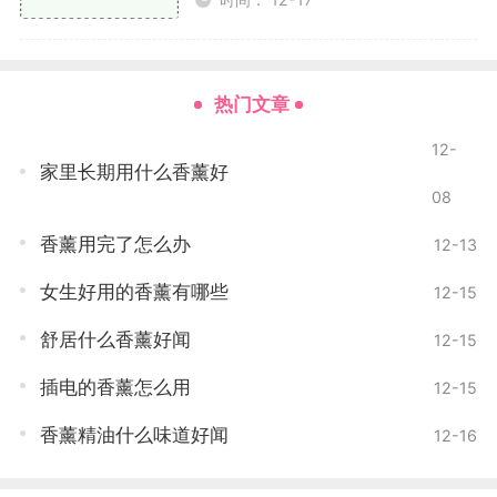
枕头喷雾：将薰衣草精油与水混合，装入喷雾瓶
中，喷洒在枕头上，有助于改善睡眠环境。
泡澡：在泡澡水中加入几滴薰衣草精油，可以放松
热门文章
身体，舒缓紧张情绪。
12-
家里长期用什么香薰好
甜橙香薰
08
特点与来源
香薰用完了怎么办
12-13
甜橙（Sweet Orange）是柑橘类植物，甜橙精油
女生好用的香薰有哪些
12-15
通过压榨橙皮提取，香气清新、甜美，能让人感到愉悦
舒居什么香薰好闻
12-15
和轻松。
插电的香薰怎么用
12-15
安神效果
香薰精油什么味道好闻
12-16
甜橙的香气不仅能够提神醒脑，还具有安神的作
用。它能够有效缓解焦虑、抑郁情绪，提升心情。许多