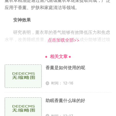
薰衣草精油是通过蒸汽蒸馏薰衣草花朵提取而成，广泛
应用于香薰、护肤和家庭清洁等领域。
安神效果
研究表明，薰衣草的香气能够有效降低压力和焦虑
水平，改善睡眠质量。薰衣草中的香气成分能够通过嗅
点击加载全部>>
觉刺激大脑，促进放松，帮助人们更快入睡并提高睡眠
质量。许多失眠症患者在使用薰衣草香薰后，能够明显
相关文章
感受到入睡时间的缩短和睡眠深度的提升。
香薰是如何使用的呢
使用方法
时间： 12-16
使用薰衣草香薰的方法有很多，最常见的包括
香薰机：将几滴薰衣草精油加入香薰机中，开启后
助眠香薰什么味的好
室内弥漫着宁静的香气。
时间： 12-17