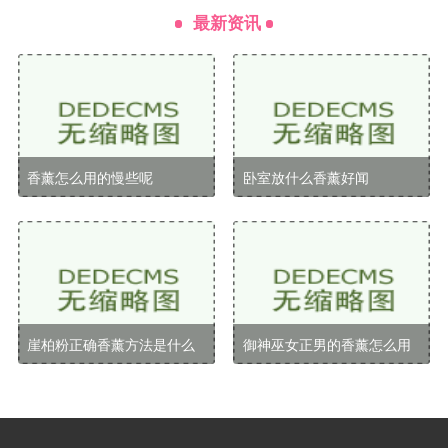
人在使用甜橙香薰后，感受到情绪的明显改善和内心的
最新资讯
平静。甜橙香气还有助于缓解疲劳，提升工作效率。
使用方法
香薰灯：在香薰灯中加入几滴甜橙精油，点燃蜡
烛，散发出的香气能让整个房间充满愉悦感。
香薰怎么用的慢些呢
卧室放什么香薰好闻
手部护理：将甜橙精油与基础油混合，进行手部按
摩，可以缓解压力，提升心情。
办公室香氛：在办公室使用甜橙香薰，可以创造一
个轻松的工作环境，减少压力。
崖柏粉正确香薰方法是什么
御神巫女正男的香薰怎么用
檀香香薰
特点与来源